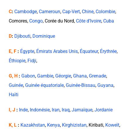
C
:
Cambodge
,
Cameroun
,
Cap-Vert
,
Chine
,
Colombie
,
Comores,
Congo
, Corée du Nord,
Côte d’Ivoire
,
Cuba
D
:
Djibouti
,
Dominique
E, F
:
Égypte
,
Émirats Arabes Unis
,
Équateur
,
Érythrée
,
Éthiopie
,
Fidji
,
G, H
:
Gabon
,
Gambie
,
Géorgie
,
Ghana
,
Grenade
,
Guinée
,
Guinée équatoriale
,
Guinée-Bissau
,
Guyana
,
Haïti
I, J
:
Inde
,
Indonésie
,
Iran
,
Iraq
,
Jamaïque
,
Jordanie
K, L
:
Kazakhstan
,
Kenya
,
Kirghizistan
, Kiribati,
Koweït
,