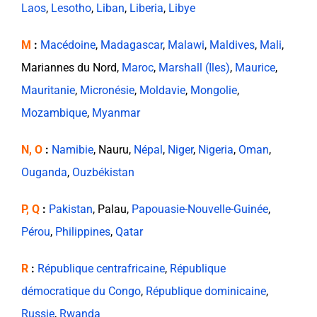
Laos
,
Lesotho
,
Liban
,
Liberia
,
Libye
M
:
Macédoine
,
Madagascar
,
Malawi
,
Maldives
,
Mali
,
Mariannes du Nord,
Maroc
,
Marshall (Iles)
,
Maurice
,
Mauritanie
,
Micronésie
,
Moldavie
,
Mongolie
,
Mozambique
,
Myanmar
N, O
:
Namibie
, Nauru,
Népal
,
Niger
,
Nigeria
,
Oman
,
Ouganda
,
Ouzbékistan
P, Q
:
Pakistan
, Palau,
Papouasie-Nouvelle-Guinée
,
Pérou
,
Philippines
,
Qatar
R
:
République centrafricaine
,
République
démocratique du Congo
,
République dominicaine
,
Russie
,
Rwanda