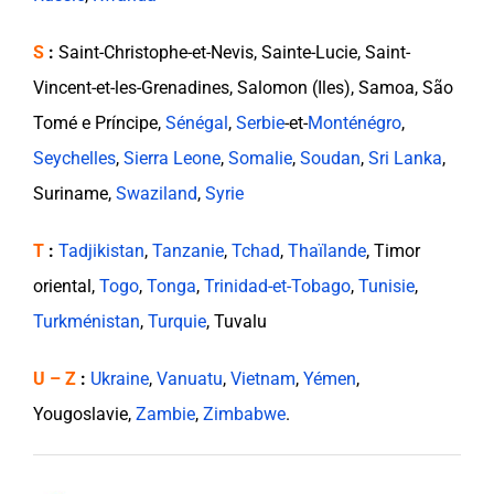
S
:
Saint-Christophe-et-Nevis, Sainte-Lucie, Saint-
Vincent-et-les-Grenadines, Salomon (Iles), Samoa, São
Tomé e Príncipe,
Sénégal
,
Serbie
-et-
Monténégro
,
Seychelles
,
Sierra Leone
,
Somalie
,
Soudan
,
Sri Lanka
,
Suriname,
Swaziland
,
Syrie
T
:
Tadjikistan
,
Tanzanie
,
Tchad
,
Thaïlande
, Timor
oriental,
Togo
,
Tonga
,
Trinidad-et-Tobago
,
Tunisie
,
Turkménistan
,
Turquie
, Tuvalu
U – Z
:
Ukraine
,
Vanuatu
,
Vietnam
,
Yémen
,
Yougoslavie,
Zambie
,
Zimbabwe
.