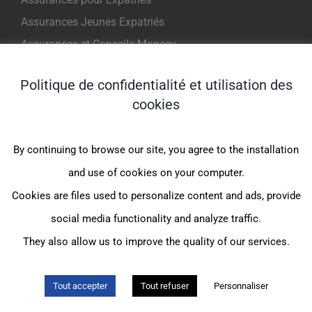
Assurances Jeunes Expatriés
Assurances et Conseils Moncey
Assurance Internationale Voyage
Politique de confidentialité et utilisation des
cookies
INFORMATIONS
By continuing to browse our site, you agree to the installation
Assurance maladie expatrié
and use of cookies on your computer.
Assurance médicale internationale
Cookies are files used to personalize content and ads, provide
Complémentaire santé expatrié
social media functionality and analyze traffic.
Assurance sante CFE
They also allow us to improve the quality of our services.
Assurance maladie internationale
Tout accepter
Tout refuser
Personnaliser