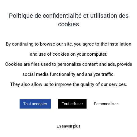
Assurance Internationale Voyage
Politique de confidentialité et utilisation des
cookies
INFORMATIONS
By continuing to browse our site, you agree to the installation
Assurance maladie expatrié
and use of cookies on your computer.
Assurance médicale internationale
Cookies are files used to personalize content and ads, provide
Complémentaire santé expatrié
social media functionality and analyze traffic.
Assurance sante CFE
They also allow us to improve the quality of our services.
Assurance maladie internationale
Tout accepter
Tout refuser
Personnaliser
© Assurances et Conseil Moncey |
Mentions légales
|
Politique de
En savoir plus
confidentialité
|
Gestion des cookies
| Création :
Groupe IMPAAKT