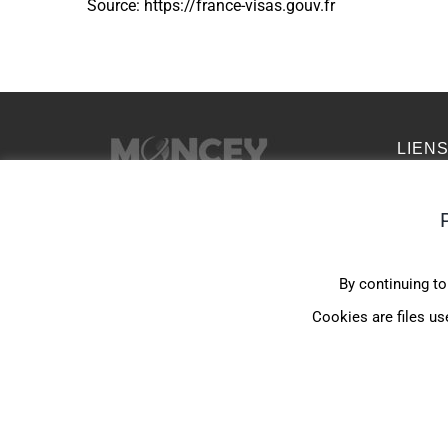
Source: https://france-visas.gouv.fr
LIEN
Accuei
Contac
63 rue de Provence 75009 PARIS
Mentio
+33 (0) 1 53 16 31 60
By continuing to
Considé
backoffice@moncey-
Cookies are files us
Plan du
assurances.com
LinkedIn
© Assurances et Conse