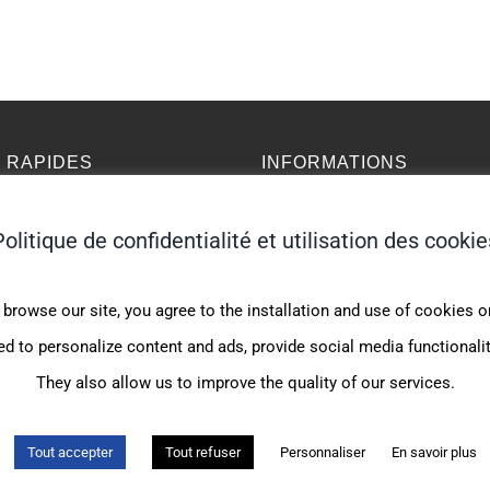
S RAPIDES
INFORMATIONS
l
Assurances Indigo Expat
Politique de confidentialité et utilisation des cookie
t
Assurances pour Expatriés
ns légales
Assurances Jeunes Expatriés
 browse our site, you agree to the installation and use of cookies 
rations légales
Assurances et Conseils Monc
ed to personalize content and ads, provide social media functionality
 site
Assurance Internationale Vo
They also allow us to improve the quality of our services.
Tout accepter
Tout refuser
Personnaliser
En savoir plus
il Moncey |
Mentions légales
|
Politique de confidentialité
|
Gestion des cookies
| Cré