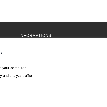
INFORMATIONS
Assurance maladie expatrié
s
Assurance médicale internationale
Complémentaire santé expatrié
on your computer.
ey
Assurance sante CFE
 and analyze traffic.
yage
Assurance maladie internationale
ation :
Groupe IMPAAKT